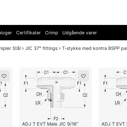
aloger
Certifikater
Crimp
Udgående varer
nipler Stål
JIC 37° fittings
T-stykke med kontra BSPP pa
ADJ T EVT Male JIC 9/16"
ADJ T EVT 