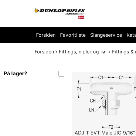
Forsiden
Favoritliste
Slangeservice
Kat
Forsiden
Fittings, nipler og rør
Fittings & 
På lager?
ADJ T EVT Male JIC 9/16"