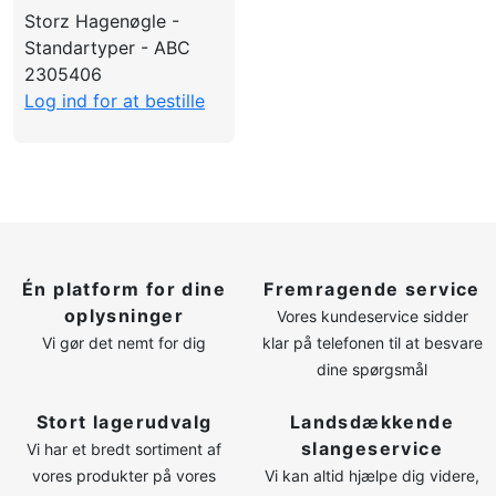
LOG IND
Storz Hagenøgle -
Standartyper - ABC
OPRET PROFIL
2305406
Log ind for at bestille
Én platform for dine
Fremragende service
oplysninger
Vores kundeservice sidder
Vi gør det nemt for dig
klar på telefonen til at besvare
dine spørgsmål
Stort lagerudvalg
Landsdækkende
slangeservice
Vi har et bredt sortiment af
vores produkter på vores
Vi kan altid hjælpe dig videre,