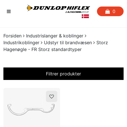
0
FORSIDEN
Forsiden
Industrislanger & koblinger
Industrikoblinger
Udstyr til brandvæsen
Storz
FAVORITLISTE
Hagenøgle - FR Storz standardtyper
SLANGESERVICE
Filtrer produkter
KATALOGER
På lager?
CERTIFIKATER
CRIMP
UDGÅENDE VARER