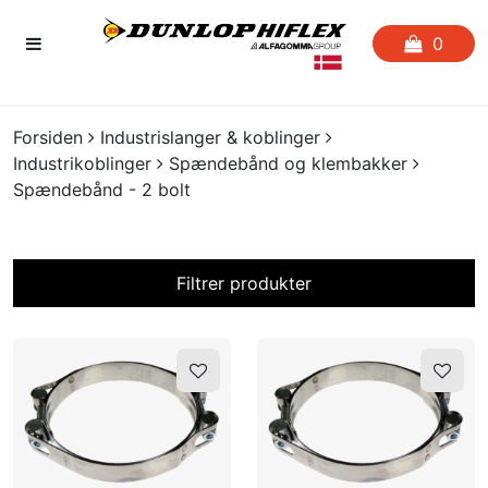
0
FORSIDEN
Forsiden
Industrislanger & koblinger
Industrikoblinger
Spændebånd og klembakker
FAVORITLISTE
Spændebånd - 2 bolt
SLANGESERVICE
Filtrer produkter
KATALOGER
På lager?
CERTIFIKATER
CRIMP
UDGÅENDE VARER