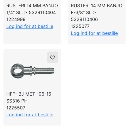
LOG IND
RUSTFRI 14 MM BANJO
RUSTFRI 14 MM BANJO
Banjo
1/4" SL. > 5329110404
F-3/8" SL >
OPRET PROFIL
1224999
5329110406
Log ind for at bestille
1225077
Rustfri
Log ind for at bestille
3/8"
HFF- BJ MET -06-16
SS316 PH
1225507
Log ind for at bestille