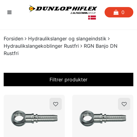
0
FORSIDEN
Forsiden
Hydraulikslanger og slangeindstik
Hydraulikslangekoblinger Rustfri
RGN Banjo DN
FAVORITLISTE
Rustfri
SLANGESERVICE
Filtrer produkter
KATALOGER
På lager?
CERTIFIKATER
CRIMP
UDGÅENDE VARER
M 16 x 1,5 G 3/8"