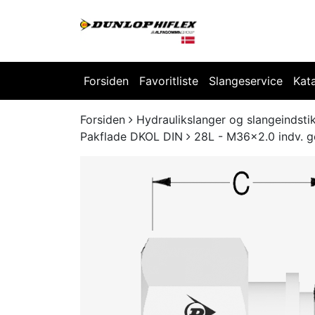
Forsiden
Favoritliste
Slangeservice
Kat
Forsiden
Hydraulikslanger og slangeindsti
Pakflade DKOL DIN
28L - M36x2.0 indv. g