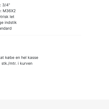
: 3/4"
e: M36X2
risk let
e indstik
tandard
 at købe en hel kasse
 stk./mtr. i kurven