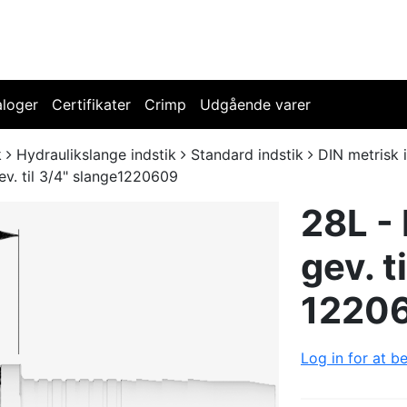
aloger
Certifikater
Crimp
Udgående varer
k
Hydraulikslange indstik
Standard indstik
DIN metrisk 
ev. til 3/4" slange1220609
28L -
gev. t
1220
Log in for at be