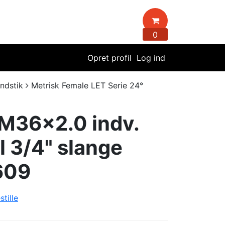
0
Opret profil
Log ind
indstik
Metrisk Female LET Serie 24°
 M36x2.0 indv.
il 3/4" slange
609
stille