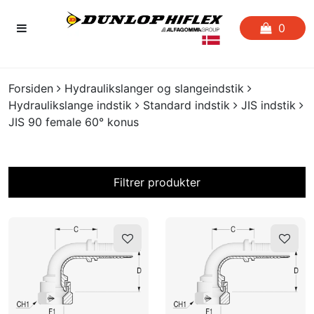
0
FORSIDEN
Forsiden
Hydraulikslanger og slangeindstik
Hydraulikslange indstik
Standard indstik
JIS indstik
FAVORITLISTE
JIS 90 female 60° konus
SLANGESERVICE
Filtrer produkter
KATALOGER
På lager?
CERTIFIKATER
CRIMP
UDGÅENDE VARER