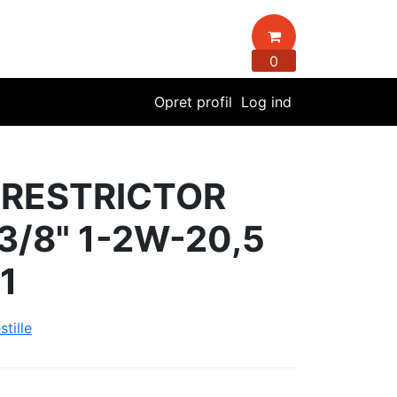
0
Opret profil
Log ind
 RESTRICTOR
3/8" 1-2W-20,5
1
stille