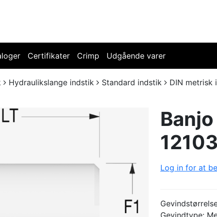
aloger
Certifikater
Crimp
Udgående varer
k
Hydraulikslange indstik
Standard indstik
DIN metrisk 
Banjo
1210
Log in for at be
Gevindstørrels
Gevindtype: Met