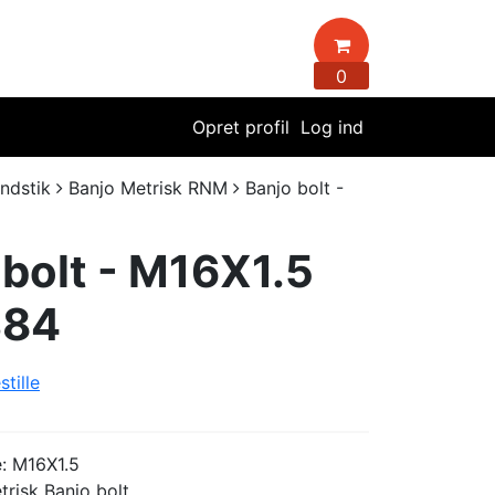
0
Opret profil
Log ind
indstik
Banjo Metrisk RNM
Banjo bolt -
 bolt - M16X1.5
384
stille
e: M16X1.5
risk Banjo bolt