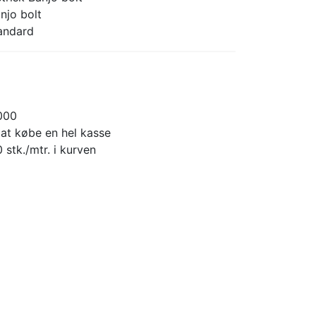
njo bolt
tandard
000
 at købe en hel kasse
 stk./mtr. i kurven