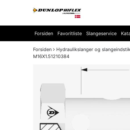
Forsiden
Favoritliste
Slangeservice
Kat
Forsiden
Hydraulikslanger og slangeindsti
M16X1.51210384