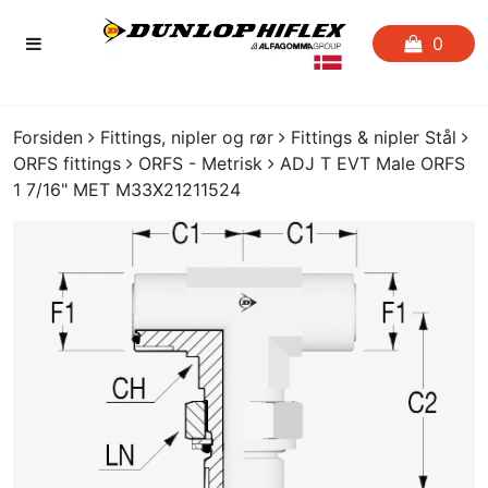
0
FORSIDEN
Forsiden
Fittings, nipler og rør
Fittings & nipler Stål
ORFS fittings
ORFS - Metrisk
ADJ T EVT Male ORFS
FAVORITLISTE
1 7/16" MET M33X21211524
SLANGESERVICE
KATALOGER
CERTIFIKATER
CRIMP
UDGÅENDE VARER