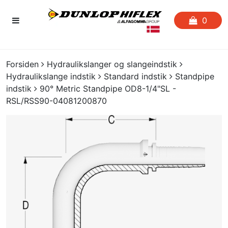
0
FORSIDEN
Forsiden
Hydraulikslanger og slangeindstik
Hydraulikslange indstik
Standard indstik
Standpipe
FAVORITLISTE
indstik
90° Metric Standpipe OD8-1/4"SL -
RSL/RSS90-04081200870
SLANGESERVICE
KATALOGER
CERTIFIKATER
CRIMP
UDGÅENDE VARER