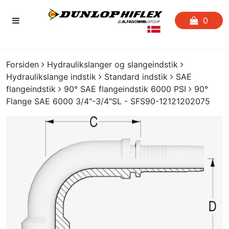
0
FORSIDEN
Forsiden
Hydraulikslanger og slangeindstik
Hydraulikslange indstik
Standard indstik
SAE
FAVORITLISTE
flangeindstik
90° SAE flangeindstik 6000 PSI
90°
Flange SAE 6000 3/4"-3/4"SL - SFS90-12121202075
SLANGESERVICE
KATALOGER
CERTIFIKATER
CRIMP
UDGÅENDE VARER