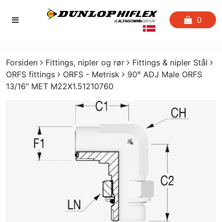
0
FORSIDEN
Forsiden
Fittings, nipler og rør
Fittings & nipler Stål
ORFS fittings
ORFS - Metrisk
90° ADJ Male ORFS
FAVORITLISTE
13/16" MET M22X1.51210760
SLANGESERVICE
KATALOGER
CERTIFIKATER
CRIMP
UDGÅENDE VARER