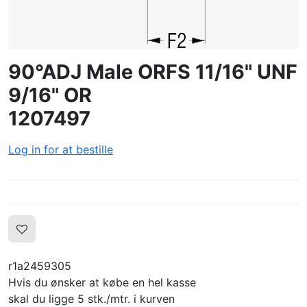
LOG IND
OPRET PROFIL
90°ADJ Male ORFS 11/16" UNF
9/16" OR
1207497
Log in for at bestille
r1a2459305
Hvis du ønsker at købe en hel kasse
skal du ligge 5 stk./mtr. i kurven