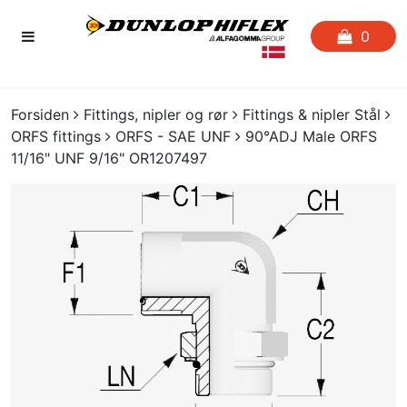
0
FORSIDEN
Forsiden
Fittings, nipler og rør
Fittings & nipler Stål
ORFS fittings
ORFS - SAE UNF
90°ADJ Male ORFS
FAVORITLISTE
11/16" UNF 9/16" OR1207497
SLANGESERVICE
KATALOGER
CERTIFIKATER
CRIMP
UDGÅENDE VARER