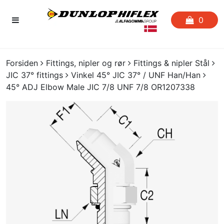
0
FORSIDEN
Forsiden
Fittings, nipler og rør
Fittings & nipler Stål
JIC 37° fittings
Vinkel 45° JIC 37° / UNF Han/Han
FAVORITLISTE
45° ADJ Elbow Male JIC 7/8 UNF 7/8 OR1207338
SLANGESERVICE
KATALOGER
CERTIFIKATER
CRIMP
UDGÅENDE VARER