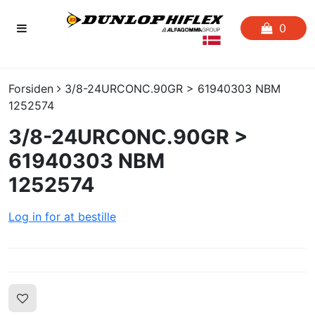
0
FORSIDEN
Forsiden
3/8-24URCONC.90GR > 61940303 NBM
1252574
FAVORITLISTE
3/8-24URCONC.90GR >
SLANGESERVICE
61940303 NBM
1252574
KATALOGER
Log in for at bestille
CERTIFIKATER
CRIMP
UDGÅENDE VARER