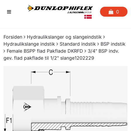
0
FORSIDEN
Forsiden
Hydraulikslanger og slangeindstik
Hydraulikslange indstik
Standard indstik
BSP indstik
FAVORITLISTE
Female BSPP flad Pakflade DKRFD
3/4" BSP indv.
gev. flad pakflade til 1/2" slange1202229
SLANGESERVICE
KATALOGER
CERTIFIKATER
CRIMP
UDGÅENDE VARER