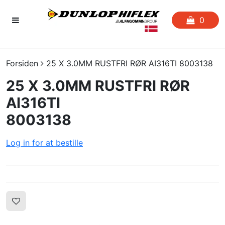
0
FORSIDEN
Forsiden
25 X 3.0MM RUSTFRI RØR AI316TI 8003138
25 X 3.0MM RUSTFRI RØR
FAVORITLISTE
AI316TI
SLANGESERVICE
8003138
KATALOGER
Log in for at bestille
CERTIFIKATER
CRIMP
UDGÅENDE VARER